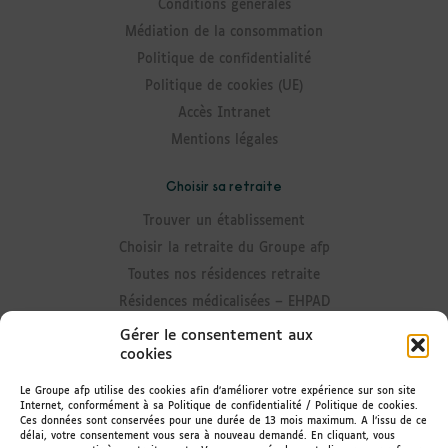
Conditions générales
Médiation de la consommation
Politique de confidentialité
Politique de cookies (UE)
Accès Intranet
Mentions légales
Choisir sa retraite
Trouver un établissement
Choisir la retraite du Groupe afp
Toutes nos résidences retraite
Résidences médicalisées – EHPAD
Résidences avec Unité Alzheimer
Gérer le consentement aux
cookies
Résidences senior
Résidences avec accueil de jour
Le Groupe afp utilise des cookies afin d’améliorer votre expérience sur son site
Internet, conformément à sa Politique de confidentialité / Politique de cookies.
Résidences avec portage de repas
Ces données sont conservées pour une durée de 13 mois maximum. A l’issu de ce
délai, votre consentement vous sera à nouveau demandé. En cliquant, vous