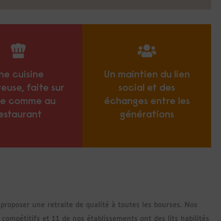
ne cuisine
Un maintien du lien
euse, faite sur
social et des
ce comme au
échanges entre les
estaurant
générations
proposer une retraite de qualité à toutes les bourses. Nos
compétitifs et 11 de nos établissements ont des lits habilités