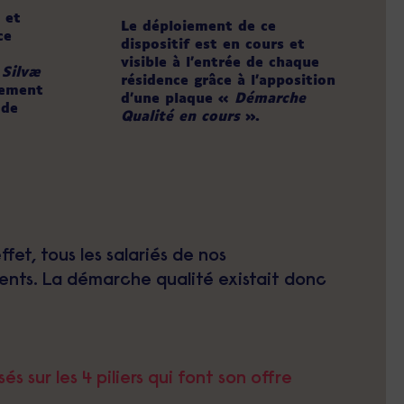
é et
Le déploiement de ce
ce
dispositif est en cours et
visible à l’entrée de chaque
 Silvæ
résidence grâce à l’apposition
oiement
d’une plaque «
Démarche
 de
Qualité en cours
».
fet, tous les salariés de nos
dents. La démarche qualité existait donc
 sur les 4 piliers qui font son offre