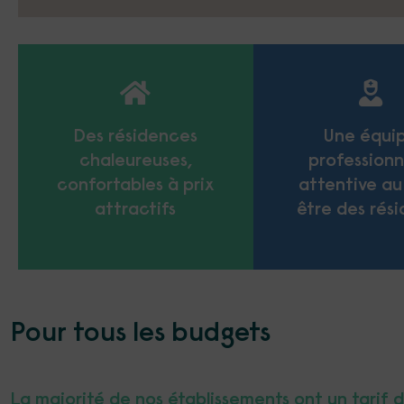
Des résidences
Une équi
chaleureuses,
professionn
confortables à prix
attentive au
attractifs
être des rési
Pour tous les budgets
La majorité de nos établissements ont un tarif