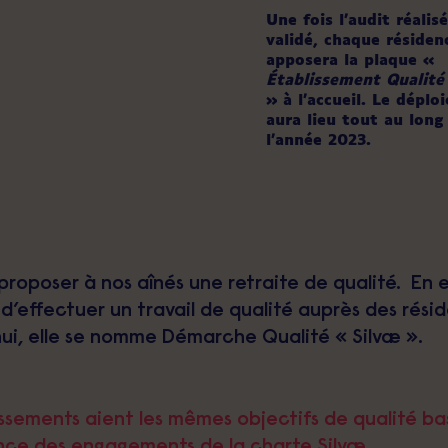
Une fois l’audit réalis
validé, chaque résiden
apposera la plaque «
Établissement Qualité
» à l’accueil. Le dépl
aura lieu tout au long
l’année 2023.
roposer à nos aînés une retraite de qualité. En ef
d’effectuer un travail de qualité auprès des rési
hui, elle se nomme Démarche Qualité « Silvæ ».
ements aient les mêmes objectifs de qualité basés
nce des engagements de la charte Silvæ.