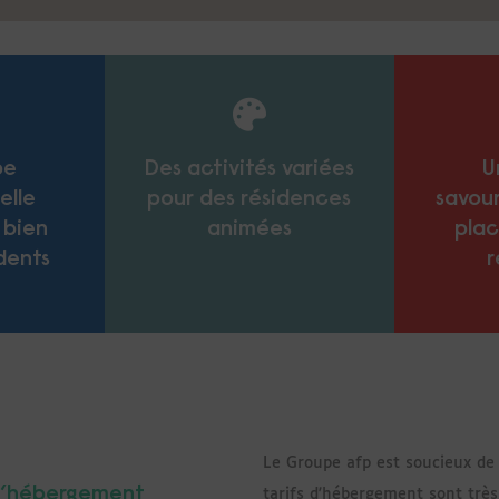
pe
Des activités variées
U
elle
pour des résidences
savour
 bien
animées
pla
dents
r
Le Groupe afp est soucieux de 
 d’hébergement
tarifs d'hébergement sont très 