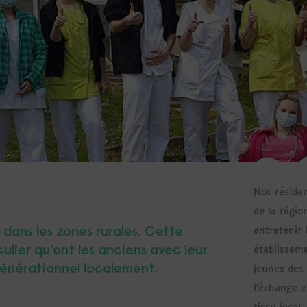
Nos réside
de la régio
dans les zones rurales. Cette
entretenir 
ulier qu’ont les anciens avec leur
établissem
rgénérationnel localement.
jeunes des 
l’échange e