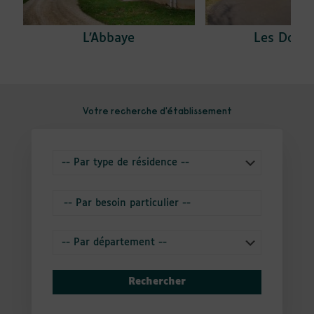
L’Abbaye
Les Douc
Votre recherche d'établissement
Rechercher