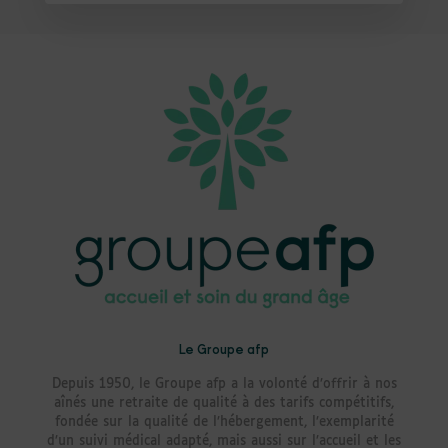
Le Groupe afp
Depuis 1950, le Groupe afp a la volonté d’offrir à nos
aînés une retraite de qualité à des tarifs compétitifs,
fondée sur la qualité de l’hébergement, l’exemplarité
d’un suivi médical adapté, mais aussi sur l’accueil et les