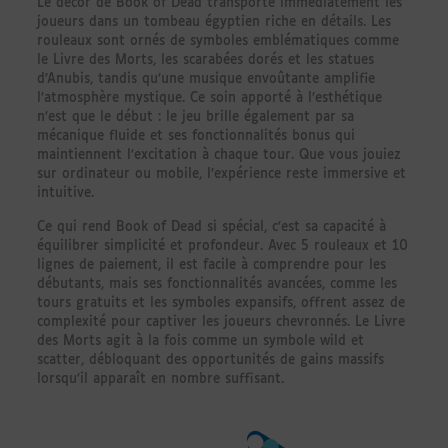
Le décor de Book of Dead transporte immédiatement les
joueurs dans un tombeau égyptien riche en détails. Les
rouleaux sont ornés de symboles emblématiques comme
le Livre des Morts, les scarabées dorés et les statues
d’Anubis, tandis qu’une musique envoûtante amplifie
l’atmosphère mystique. Ce soin apporté à l’esthétique
n’est que le début : le jeu brille également par sa
mécanique fluide et ses fonctionnalités bonus qui
maintiennent l’excitation à chaque tour. Que vous jouiez
sur ordinateur ou mobile, l’expérience reste immersive et
intuitive.
Ce qui rend Book of Dead si spécial, c’est sa capacité à
équilibrer simplicité et profondeur. Avec 5 rouleaux et 10
lignes de paiement, il est facile à comprendre pour les
débutants, mais ses fonctionnalités avancées, comme les
tours gratuits et les symboles expansifs, offrent assez de
complexité pour captiver les joueurs chevronnés. Le Livre
des Morts agit à la fois comme un symbole wild et
scatter, débloquant des opportunités de gains massifs
lorsqu’il apparaît en nombre suffisant.