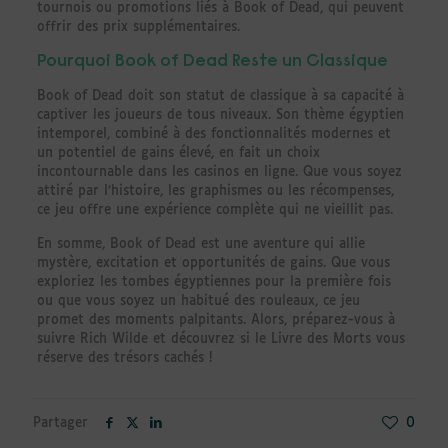
tournois ou promotions liés à Book of Dead, qui peuvent
offrir des prix supplémentaires.
Pourquoi Book of Dead Reste un Classique
Book of Dead doit son statut de classique à sa capacité à
captiver les joueurs de tous niveaux. Son thème égyptien
intemporel, combiné à des fonctionnalités modernes et
un potentiel de gains élevé, en fait un choix
incontournable dans les casinos en ligne. Que vous soyez
attiré par l’histoire, les graphismes ou les récompenses,
ce jeu offre une expérience complète qui ne vieillit pas.
En somme, Book of Dead est une aventure qui allie
mystère, excitation et opportunités de gains. Que vous
exploriez les tombes égyptiennes pour la première fois
ou que vous soyez un habitué des rouleaux, ce jeu
promet des moments palpitants. Alors, préparez-vous à
suivre Rich Wilde et découvrez si le Livre des Morts vous
réserve des trésors cachés !
Partager
0