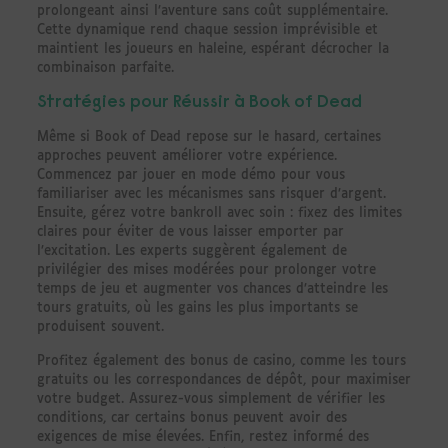
prolongeant ainsi l’aventure sans coût supplémentaire.
Cette dynamique rend chaque session imprévisible et
maintient les joueurs en haleine, espérant décrocher la
combinaison parfaite.
Stratégies pour Réussir à Book of Dead
Même si Book of Dead repose sur le hasard, certaines
approches peuvent améliorer votre expérience.
Commencez par jouer en mode démo pour vous
familiariser avec les mécanismes sans risquer d’argent.
Ensuite, gérez votre bankroll avec soin : fixez des limites
claires pour éviter de vous laisser emporter par
l’excitation. Les experts suggèrent également de
privilégier des mises modérées pour prolonger votre
temps de jeu et augmenter vos chances d’atteindre les
tours gratuits, où les gains les plus importants se
produisent souvent.
Profitez également des bonus de casino, comme les tours
gratuits ou les correspondances de dépôt, pour maximiser
votre budget. Assurez-vous simplement de vérifier les
conditions, car certains bonus peuvent avoir des
exigences de mise élevées. Enfin, restez informé des