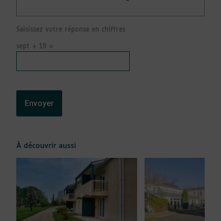
Saisissez votre réponse en chiffres
sept + 19 =
À découvrir aussi