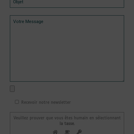
Recevoir notre newsletter
Veuillez prouver que vous êtes humain en sélectionnant
la tasse
.