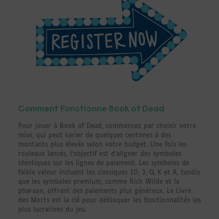
Comment Fonctionne Book of Dead
Pour jouer à Book of Dead, commencez par choisir votre
mise, qui peut varier de quelques centimes à des
montants plus élevés selon votre budget. Une fois les
rouleaux lancés, l’objectif est d’aligner des symboles
identiques sur les lignes de paiement. Les symboles de
faible valeur incluent les classiques 10, J, Q, K et A, tandis
que les symboles premium, comme Rich Wilde et le
pharaon, offrent des paiements plus généreux. Le Livre
des Morts est la clé pour débloquer les fonctionnalités les
plus lucratives du jeu.