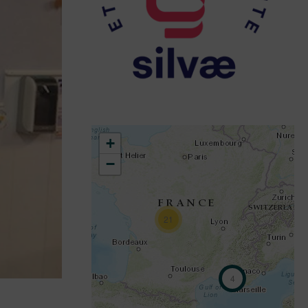
+
−
21
4