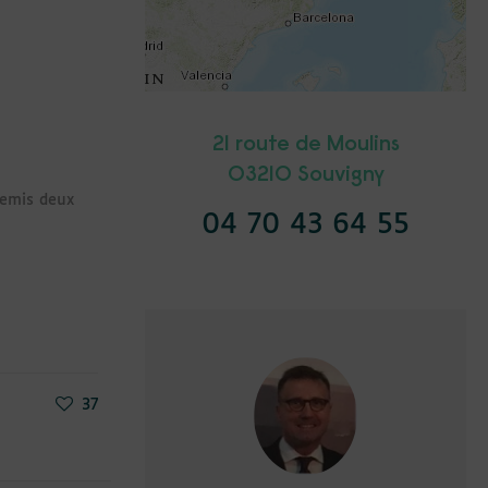
21 route de Moulins
03210 Souvigny
remis deux
04 70 43 64 55
37