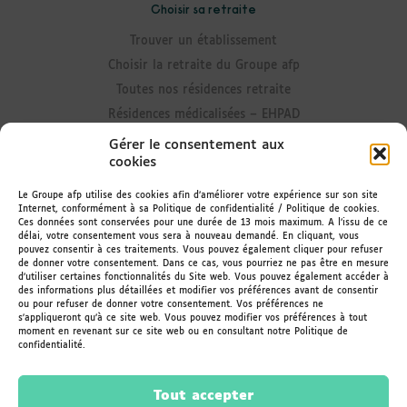
Choisir sa retraite
Trouver un établissement
Choisir la retraite du Groupe afp
Toutes nos résidences retraite
Résidences médicalisées – EHPAD
Résidences avec Unité Alzheimer
Gérer le consentement aux
cookies
Résidences senior
Résidences avec accueil de jour
Le Groupe afp utilise des cookies afin d’améliorer votre expérience sur son site
Internet, conformément à sa Politique de confidentialité / Politique de cookies.
Résidences avec portage de repas
Ces données sont conservées pour une durée de 13 mois maximum. A l’issu de ce
délai, votre consentement vous sera à nouveau demandé. En cliquant, vous
Rester informé
pouvez consentir à ces traitements. Vous pouvez également cliquer pour refuser
de donner votre consentement. Dans ce cas, vous pourriez ne pas être en mesure
d’utiliser certaines fonctionnalités du Site web. Vous pouvez également accéder à
Actualités des résidences
des informations plus détaillées et modifier vos préférences avant de consentir
ou pour refuser de donner votre consentement. Vos préférences ne
Le Magazine
s'appliqueront qu’à ce site web. Vous pouvez modifier vos préférences à tout
Recevoir la newsletter
moment en revenant sur ce site web ou en consultant notre Politique de
confidentialité.
Espace Famileo
Tout accepter