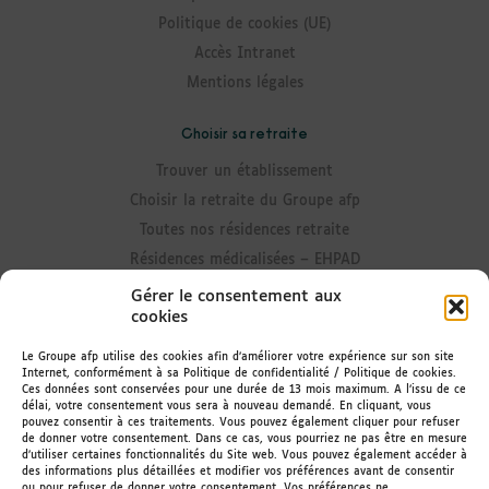
Politique de cookies (UE)
Accès Intranet
Mentions légales
Choisir sa retraite
Trouver un établissement
Choisir la retraite du Groupe afp
Toutes nos résidences retraite
Résidences médicalisées – EHPAD
Résidences avec Unité Alzheimer
Gérer le consentement aux
cookies
Résidences senior
Résidences avec accueil de jour
Le Groupe afp utilise des cookies afin d’améliorer votre expérience sur son site
Internet, conformément à sa Politique de confidentialité / Politique de cookies.
Résidences avec portage de repas
Ces données sont conservées pour une durée de 13 mois maximum. A l’issu de ce
délai, votre consentement vous sera à nouveau demandé. En cliquant, vous
Rester informé
pouvez consentir à ces traitements. Vous pouvez également cliquer pour refuser
de donner votre consentement. Dans ce cas, vous pourriez ne pas être en mesure
d’utiliser certaines fonctionnalités du Site web. Vous pouvez également accéder à
Actualités des résidences
des informations plus détaillées et modifier vos préférences avant de consentir
ou pour refuser de donner votre consentement. Vos préférences ne