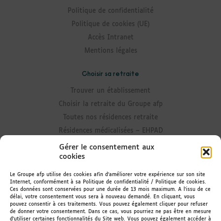
Politique de confidentialité
Politique de cookies (UE)
Accès Intranet
Mentions légales
Choisir sa retraite
Trouver un établissement
Choisir la retraite du Groupe afp
Toutes nos résidences retraite
Résidences médicalisées – EHPAD
Résidences avec Unité Alzheimer
Gérer le consentement aux
cookies
Résidences senior
Résidences avec accueil de jour
Le Groupe afp utilise des cookies afin d’améliorer votre expérience sur son site
Internet, conformément à sa Politique de confidentialité / Politique de cookies.
Résidences avec portage de repas
Ces données sont conservées pour une durée de 13 mois maximum. A l’issu de ce
délai, votre consentement vous sera à nouveau demandé. En cliquant, vous
pouvez consentir à ces traitements. Vous pouvez également cliquer pour refuser
Rester informé
de donner votre consentement. Dans ce cas, vous pourriez ne pas être en mesure
d’utiliser certaines fonctionnalités du Site web. Vous pouvez également accéder à