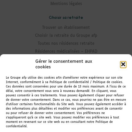
Mentions légales
Choisir sa retraite
Trouver un établissement
Choisir la retraite du Groupe afp
Toutes nos résidences retraite
Résidences médicalisées – EHPAD
Résidences avec Unité Alzheimer
Gérer le consentement aux
cookies
Résidences senior
Résidences avec accueil de jour
Le Groupe afp utilise des cookies afin d’améliorer votre expérience sur son site
Internet, conformément à sa Politique de confidentialité / Politique de cookies.
Résidences avec portage de repas
Ces données sont conservées pour une durée de 13 mois maximum. A l’issu de ce
délai, votre consentement vous sera à nouveau demandé. En cliquant, vous
pouvez consentir à ces traitements. Vous pouvez également cliquer pour refuser
Rester informé
de donner votre consentement. Dans ce cas, vous pourriez ne pas être en mesure
d’utiliser certaines fonctionnalités du Site web. Vous pouvez également accéder à
Actualités des résidences
des informations plus détaillées et modifier vos préférences avant de consentir
ou pour refuser de donner votre consentement. Vos préférences ne
Le Magazine
s'appliqueront qu’à ce site web. Vous pouvez modifier vos préférences à tout
Recevoir la newsletter
moment en revenant sur ce site web ou en consultant notre Politique de
confidentialité.
Espace Famileo