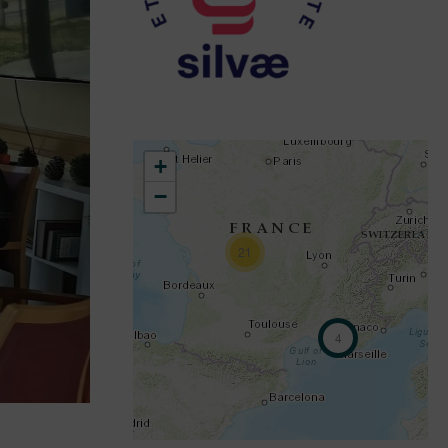
+
−
21
4