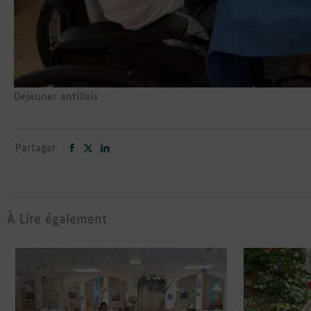
Déjeuner antillais
Partager
À Lire également