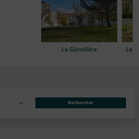
La Génollière
Le P
Rechercher