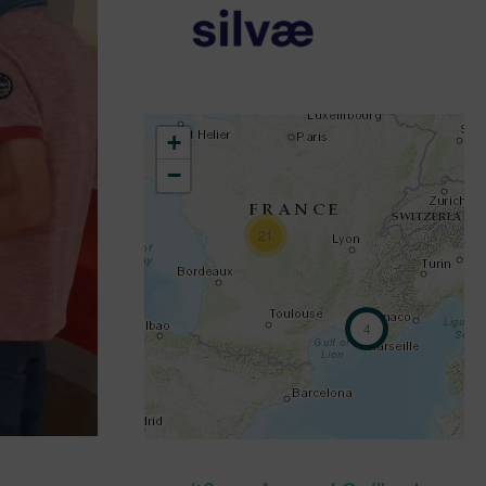
+
−
21
4