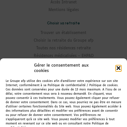
Accès Intranet
Mentions légales
Choisir sa retraite
Trouver un établissement
Choisir la retraite du Groupe afp
Toutes nos résidences retraite
Résidences médicalisées – EHPAD
Résidences avec Unité Alzheimer
Gérer le consentement aux
cookies
Résidences senior
Résidences avec accueil de jour
Le Groupe afp utilise des cookies afin d’améliorer votre expérience sur son site
Internet, conformément à sa Politique de confidentialité / Politique de cookies.
Résidences avec portage de repas
Ces données sont conservées pour une durée de 13 mois maximum. A l’issu de ce
délai, votre consentement vous sera à nouveau demandé. En cliquant, vous
Rester informé
pouvez consentir à ces traitements. Vous pouvez également cliquer pour refuser
de donner votre consentement. Dans ce cas, vous pourriez ne pas être en mesure
d’utiliser certaines fonctionnalités du Site web. Vous pouvez également accéder à
Actualités des résidences
des informations plus détaillées et modifier vos préférences avant de consentir
ou pour refuser de donner votre consentement. Vos préférences ne
Le Magazine
s'appliqueront qu’à ce site web. Vous pouvez modifier vos préférences à tout
Recevoir la newsletter
moment en revenant sur ce site web ou en consultant notre Politique de