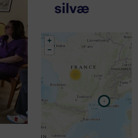
+
−
21
4