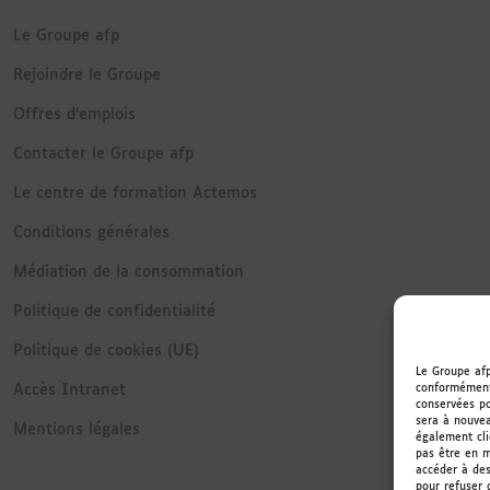
Le Groupe afp
Rejoindre le Groupe
Offres d’emplois
Contacter le Groupe afp
Le centre de formation Actemos
Conditions générales
Médiation de la consommation
Politique de confidentialité
Politique de cookies (UE)
Le Groupe afp
conformément 
Accès Intranet
conservées po
sera à nouvea
Mentions légales
également cli
pas être en m
accéder à des
pour refuser 