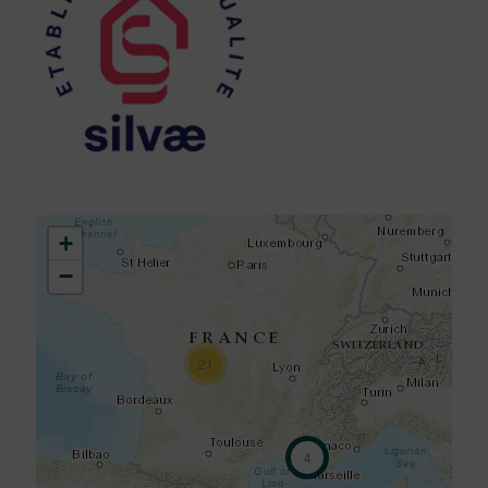
+
−
21
4