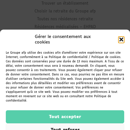
Trouver un établissement
Choisir la retraite du Groupe afp
Toutes nos résidences retraite
Résidences médicalisées – EHPAD
Résidences avec Unité Alzheimer
Gérer le consentement aux
cookies
Résidences senior
Résidences avec accueil de jour
Le Groupe afp utilise des cookies afin d’améliorer votre expérience sur son site
Internet, conformément à sa Politique de confidentialité / Politique de cookies.
Résidences avec portage de repas
Ces données sont conservées pour une durée de 13 mois maximum. A l’issu de ce
délai, votre consentement vous sera à nouveau demandé. En cliquant, vous
Rester informé
pouvez consentir à ces traitements. Vous pouvez également cliquer pour refuser
de donner votre consentement. Dans ce cas, vous pourriez ne pas être en mesure
d’utiliser certaines fonctionnalités du Site web. Vous pouvez également accéder à
Actualités des résidences
des informations plus détaillées et modifier vos préférences avant de consentir
ou pour refuser de donner votre consentement. Vos préférences ne
Le Magazine
s'appliqueront qu’à ce site web. Vous pouvez modifier vos préférences à tout
Recevoir la newsletter
moment en revenant sur ce site web ou en consultant notre Politique de
confidentialité.
Espace Famileo
Tout accepter
Tout refuser