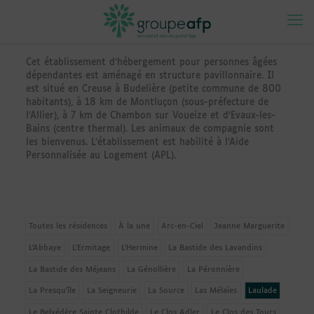
Cet établissement d’hébergement pour personnes âgées
dépendantes est aménagé en structure pavillonnaire. Il
est situé en Creuse à Budelière (petite commune de 800
habitants), à 18 km de Montluçon (sous-préfecture de
l’Allier), à 7 km de Chambon sur Voueize et d’Evaux-les-
Bains (centre thermal). Les animaux de compagnie sont
les bienvenus. L’établissement est habilité à l’Aide
Personnalisée au Logement (APL).
Toutes les résidences
À la une
Arc-en-Ciel
Jeanne Marguerite
L'Abbaye
L'Ermitage
L'Hermine
La Bastide des Lavandins
La Bastide des Méjeans
La Génollière
La Péronnière
La Presqu'île
La Seigneurie
La Source
Las Mélaïes
Laulade
Le Belvédère Sainte Clothilde
Le Clos Adler
Le Clos des Tours