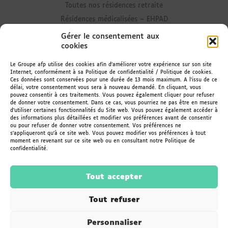
Toutes nos résidences retraite
Résidences médicalisées – EHPAD
Résidences avec Unité Alzheimer
Gérer le consentement aux
cookies
Résidences senior
Résidences avec accueil de jour
Le Groupe afp utilise des cookies afin d’améliorer votre expérience sur son site
Internet, conformément à sa Politique de confidentialité / Politique de cookies.
Résidences avec portage de repas
Ces données sont conservées pour une durée de 13 mois maximum. A l’issu de ce
délai, votre consentement vous sera à nouveau demandé. En cliquant, vous
Rester informé
pouvez consentir à ces traitements. Vous pouvez également cliquer pour refuser
de donner votre consentement. Dans ce cas, vous pourriez ne pas être en mesure
d’utiliser certaines fonctionnalités du Site web. Vous pouvez également accéder à
Actualités des résidences
des informations plus détaillées et modifier vos préférences avant de consentir
ou pour refuser de donner votre consentement. Vos préférences ne
Le Magazine
s'appliqueront qu’à ce site web. Vous pouvez modifier vos préférences à tout
Recevoir la newsletter
moment en revenant sur ce site web ou en consultant notre Politique de
confidentialité.
Espace Famileo
Tout accepter
Tout refuser
© 2026
Groupe
afp
— Résidences retraite
Personnaliser