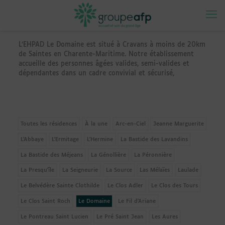
L’EHPAD Le Domaine est situé à Cravans à moins de 20km
de Saintes en Charente-Maritime. Notre établissement
accueille des personnes âgées valides, semi-valides et
dépendantes dans un cadre convivial et sécurisé,
Toutes les résidences
À la une
Arc-en-Ciel
Jeanne Marguerite
L'Abbaye
L'Ermitage
L'Hermine
La Bastide des Lavandins
La Bastide des Méjeans
La Génollière
La Péronnière
La Presqu'île
La Seigneurie
La Source
Las Mélaïes
Laulade
Le Belvédère Sainte Clothilde
Le Clos Adler
Le Clos des Tours
Le Clos Saint Roch
Le Domaine
Le Fil d’Ariane
Le Pontreau Saint Lucien
Le Pré Saint Jean
Les Aures