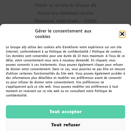
Choisir la retraite du Groupe afp
Toutes nos résidences retraite
Résidences médicalisées – EHPAD
Résidences avec Unité Alzheimer
Gérer le consentement aux
cookies
Résidences senior
Résidences avec accueil de jour
Le Groupe afp utilise des cookies afin d’améliorer votre expérience sur son site
Internet, conformément à sa Politique de confidentialité / Politique de cookies.
Résidences avec portage de repas
Ces données sont conservées pour une durée de 13 mois maximum. A l’issu de ce
délai, votre consentement vous sera à nouveau demandé. En cliquant, vous
Rester informé
pouvez consentir à ces traitements. Vous pouvez également cliquer pour refuser
de donner votre consentement. Dans ce cas, vous pourriez ne pas être en mesure
d’utiliser certaines fonctionnalités du Site web. Vous pouvez également accéder à
Actualités des résidences
des informations plus détaillées et modifier vos préférences avant de consentir
ou pour refuser de donner votre consentement. Vos préférences ne
Le Magazine
s'appliqueront qu’à ce site web. Vous pouvez modifier vos préférences à tout
Recevoir la newsletter
moment en revenant sur ce site web ou en consultant notre Politique de
confidentialité.
Espace Famileo
Tout accepter
Tout refuser
© 2026
Groupe
afp
— Résidences retraite