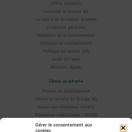
Offres d’emplois
Contacter le Groupe afp
Le centre de formation Actemos
Conditions générales
Médiation de la consommation
Politique de confidentialité
Politique de cookies (UE)
Accès Intranet
Mentions légales
Choisir sa retraite
Trouver un établissement
Choisir la retraite du Groupe afp
Toutes nos résidences retraite
Résidences médicalisées – EHPAD
Résidences avec Unité Alzheimer
Gérer le consentement aux
cookies
Résidences senior