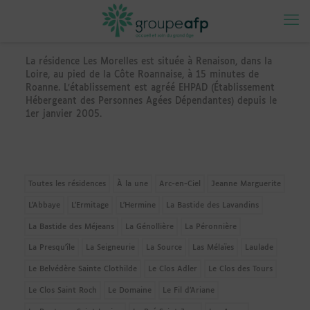
La résidence Les Morelles est située à Renaison, dans la
Loire, au pied de la Côte Roannaise, à 15 minutes de
Roanne. L’établissement est agréé EHPAD (Établissement
Hébergeant des Personnes Agées Dépendantes) depuis le
1er janvier 2005.
Toutes les résidences
À la une
Arc-en-Ciel
Jeanne Marguerite
L'Abbaye
L'Ermitage
L'Hermine
La Bastide des Lavandins
La Bastide des Méjeans
La Génollière
La Péronnière
La Presqu'île
La Seigneurie
La Source
Las Mélaïes
Laulade
Le Belvédère Sainte Clothilde
Le Clos Adler
Le Clos des Tours
Le Clos Saint Roch
Le Domaine
Le Fil d’Ariane