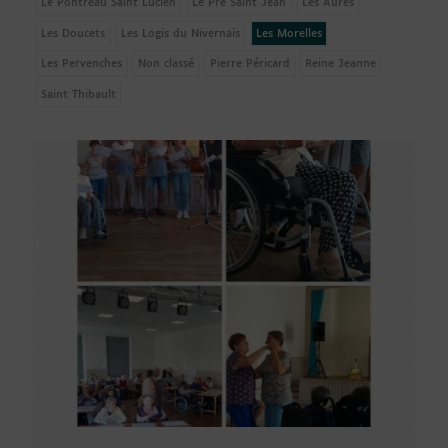
Le Pontreau Saint Lucien
Le Pré Saint Jean
Les Aures
Les Doucets
Les Logis du Nivernais
Les Morelles
Les Pervenches
Non classé
Pierre Péricard
Reine Jeanne
Saint Thibault