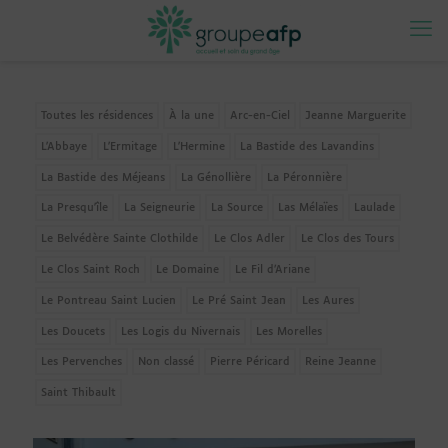
Toutes les résidences
À la une
Arc-en-Ciel
Jeanne Marguerite
L'Abbaye
L'Ermitage
L'Hermine
La Bastide des Lavandins
La Bastide des Méjeans
La Génollière
La Péronnière
La Presqu'île
La Seigneurie
La Source
Las Mélaïes
Laulade
Le Belvédère Sainte Clothilde
Le Clos Adler
Le Clos des Tours
Le Clos Saint Roch
Le Domaine
Le Fil d’Ariane
Le Pontreau Saint Lucien
Le Pré Saint Jean
Les Aures
Les Doucets
Les Logis du Nivernais
Les Morelles
Les Pervenches
Non classé
Pierre Péricard
Reine Jeanne
Saint Thibault